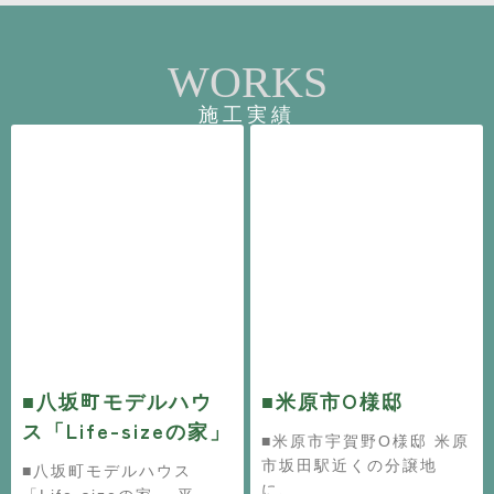
WORKS
施工実績
■八坂町モデルハウ
■米原市O様邸
ス「Life-sizeの家」
■米原市宇賀野O様邸 米原
市坂田駅近くの分譲地
■八坂町モデルハウス
に、