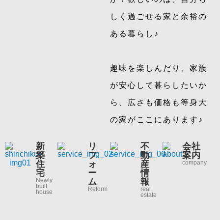
しく過ごせる家と余裕の
ある暮らし♪
趣味を楽しんだり、家族
が安心して暮らしたいか
ら、広さも価格も等身大
の家がここにあります♪
新
リ
不
会社
築
フ
動
案内
住
ォ
産
company
宅
ー
情
Newly
ム
報
built
Reform
real
house
estate