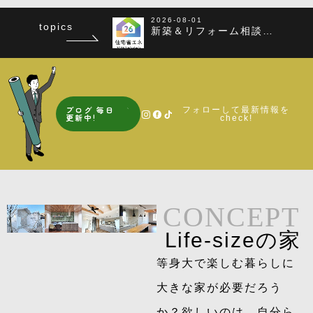
2026-08-01
topics
新築＆リフォーム相談会
予約受付中！
ブログ 毎日
フォローして最新情報を
更新中!
check!
CONCEPT
L i f e - s i z e の 家
等身大で楽しむ暮らしに
大きな家が必要だろう
か？欲しいのは、自分ら