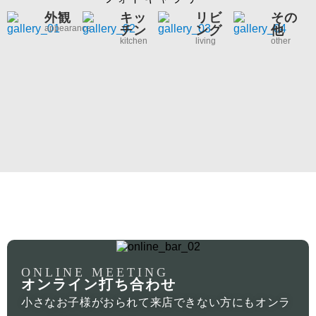
外観
キッ
リビ
その
appearance
チン
ング
他
kitchen
living
other
ONLINE MEETING
オンライン打ち合わせ
小さなお子様がおられて来店できない方にもオンラ