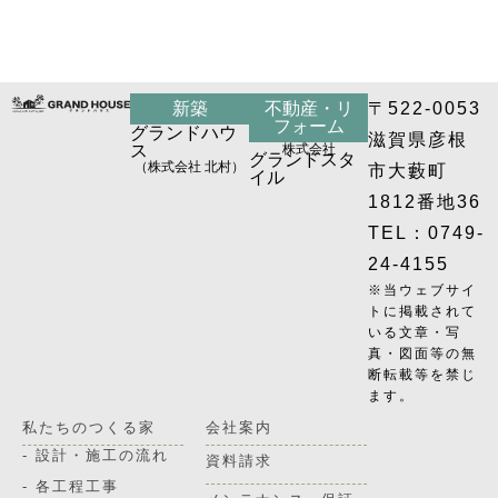
新築
不動産・リ
〒522-0053
フォーム
グランドハウ
滋賀県彦根
ス
株式会社
グランドスタ
（株式会社 北村）
市大藪町
イル
1812番地36
TEL：0749-
24-4155
※当ウェブサイ
トに掲載されて
いる文章・写
真・図面等の無
断転載等を禁じ
ます。
私たちのつくる家
会社案内
- 設計・施工の流れ
資料請求
- 各工程工事