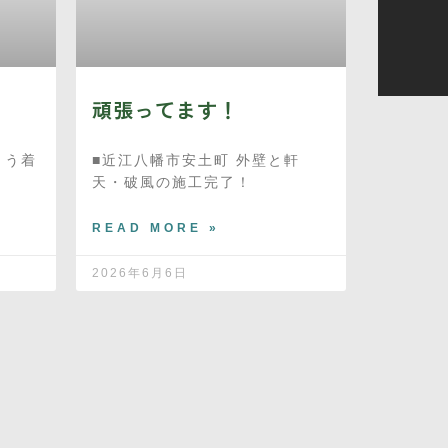
頑張ってます！
とう着
■近江八幡市安土町 外壁と軒
天・破風の施工完了！
READ MORE »
2026年6月6日