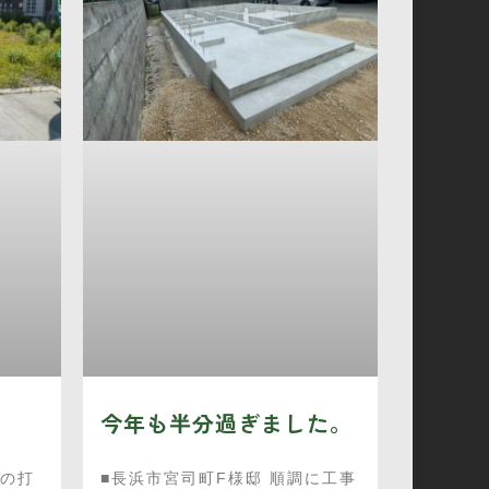
今年も半分過ぎました。
邸の打
■長浜市宮司町F様邸 順調に工事