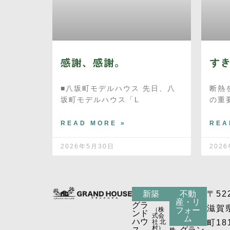
感謝、感謝。
す
■八坂町モデルハウス 先日、八
断熱
坂町モデルハウス「L
の重
READ MORE »
REA
2026年5月30日
202
新築
不動
〒52
産・リ
グラ
滋賀
（株
フォー
ンド
式会
ム
ハウ
社 北
町18
村）
ス
グラン
株