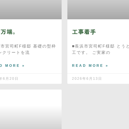
備万端。
工事着手
浜市宮司町F様邸 基礎の型枠
■長浜市宮司町F様邸 とう
ンクリートを流
工です。 ご実家の
D MORE »
READ MORE »
6年6月20日
2026年6月13日