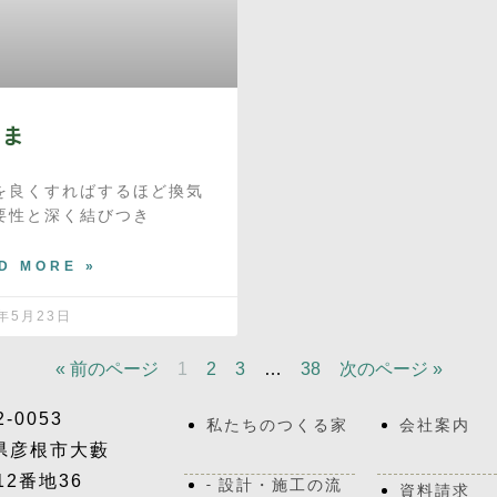
きま
を良くすればするほど換気
要性と深く結びつき
D MORE »
6年5月23日
« 前のページ
1
2
3
…
38
次のページ »
2-0053
私たちのつくる家
会社案内
県彦根市大藪
12番地36
- 設計・施工の流
資料請求