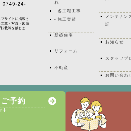
れ
0749-24-
- 各工程工事
メンテナン
ェブサイトに掲載さ
- 施工実績
る文章・写真・図面
証
断転載等を禁じま
新築住宅
お知らせ
リフォーム
スタッフブ
不動産
お問い合わ
長い間住み続ける家だから、法で定められた保証以外
のご予約
住宅保証を保険会社と協力して準備しています。
付中
住宅保証について詳しく知る