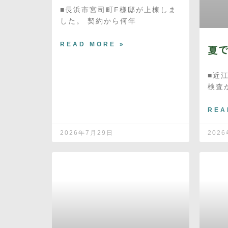
■長浜市宮司町F様邸が上棟しま
した。 契約から何年
READ MORE »
夏
■近
検査
REA
2026年7月29日
202