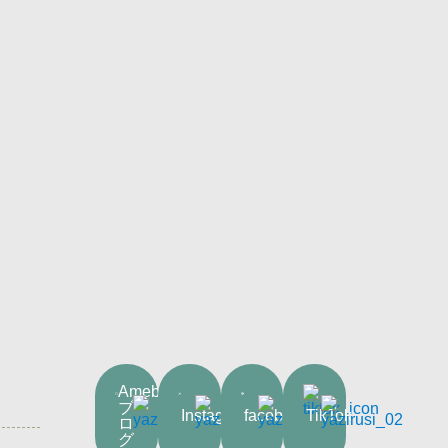
Ameba
ブ
Instagram
facebook
TikTok
ロ
グ