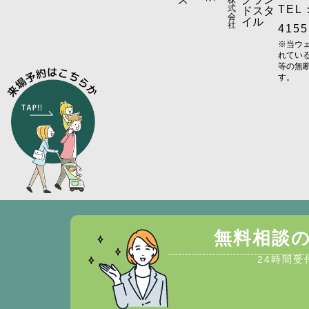
式
TEL：
ドスタ
会
イル
社
4155
※当ウ
れてい
等の無
す。
無料相談
24時間受