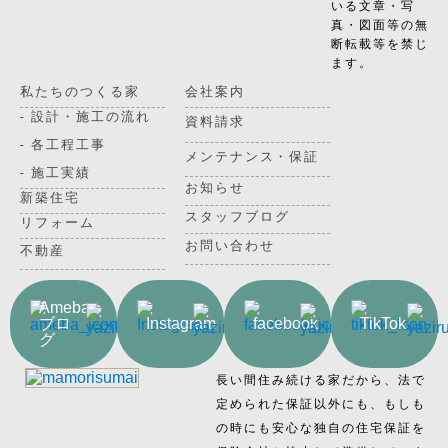
いる文章・写
真・図面等の無
断転載等を禁じ
ます。
私たちのつくる家
会社案内
- 設計・施工の流れ
資料請求
- 各工程工事
メンテナンス・保証
- 施工実績
お知らせ
新築住宅
スタッフブログ
リフォーム
お問い合わせ
不動産
Ameba
ブロ
Instagram
facebook
TikTok
グ
長い間住み続ける家だから、法で
定められた保証以外にも、もしも
の時にも安心な独自の住宅保証を