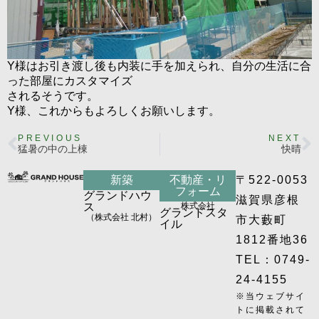
Y様はお引き渡し後も内装に手を加えられ、自分の生活に合
った部屋にカスタマイズ
されるそうです。
Y様、これからもよろしくお願いします。
PREVIOUS
NEXT
猛暑の中の上棟
快晴
新築
不動産・リ
〒522-0053
フォーム
グランドハウ
滋賀県彦根
ス
株式会社
グランドスタ
（株式会社 北村）
市大藪町
イル
1812番地36
TEL：0749-
24-4155
※当ウェブサイ
トに掲載されて