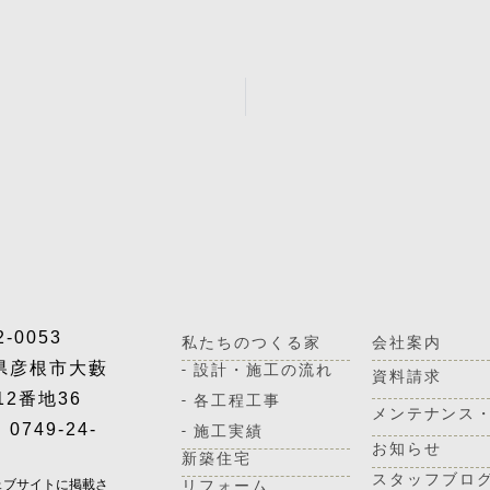
2-0053
私たちのつくる家
会社案内
県彦根市大藪
- 設計・施工の流れ
資料請求
12番地36
- 各工程工事
メンテナンス
0749-24-
- 施工実績
お知らせ
新築住宅
スタッフブロ
ェブサイトに掲載さ
リフォーム