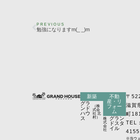
PREVIOUS
勉強になりますm(_ _)m
新築
不動
〒52
産・リ
グラ
滋賀
（株
フォー
ンド
式会
ム
ハウ
社 北
町18
村）
ス
グラン
株
式
TEL：
ドスタ
会
イル
社
4155
※当ウ