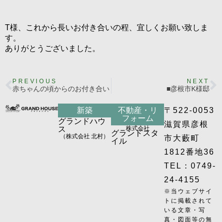
T様、これから長いお付き合いの程、宜しくお願い致しま
す。
ありがとうございました。
PREVIOUS
NEXT
赤ちゃんの頃からのお付き合い
■彦根市K様邸
新築
不動産・リ
〒522-0053
フォーム
グランドハウ
滋賀県彦根
ス
株式会社
グランドスタ
（株式会社 北村）
市大藪町
イル
1812番地36
TEL：0749-
24-4155
※当ウェブサイ
トに掲載されて
いる文章・写
真・図面等の無