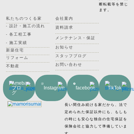
断転載等を禁じ
ます。
私たちのつくる家
会社案内
- 設計・施工の流れ
資料請求
- 各工程工事
メンテナンス・保証
- 施工実績
お知らせ
新築住宅
スタッフブログ
リフォーム
お問い合わせ
不動産
Ameba
ブロ
Instagram
facebook
TikTok
グ
長い間住み続ける家だから、法で
定められた保証以外にも、もしも
の時にも安心な独自の住宅保証を
保険会社と協力して準備していま
す。