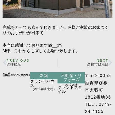
完成をとっても喜んで頂きました。M様ご家族のお家づく
りのお手伝いが出来て
本当に感謝しておりますm(__)m
M様、これからも宜しくお願い致します。
PREVIOUS
NEXT
進捗状況
彦根市Ｍ様邸
新築
不動産・リ
〒522-0053
フォーム
グランドハウ
滋賀県彦根
ス
株式会社
グランドスタ
（株式会社 北村）
市大藪町
イル
1812番地36
TEL：0749-
24-4155