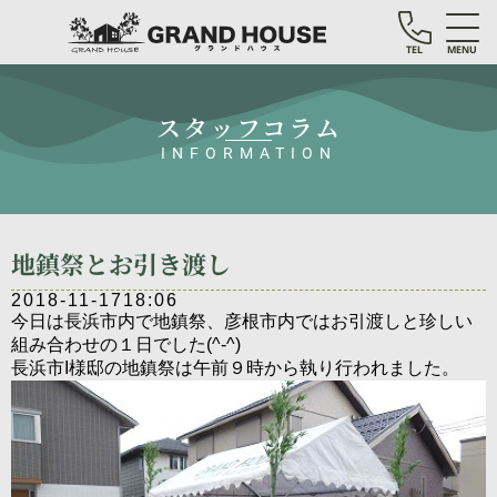
TEL
MENU
スタッフコラム
INFORMATION
地鎮祭とお引き渡し
2018-11-17
18:06
今日は長浜市内で地鎮祭、彦根市内ではお引渡しと珍しい
組み合わせの１日でした(^-^)
長浜市I様邸の地鎮祭は午前９時から執り行われました。