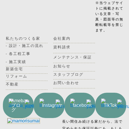
※当ウェブサイ
トに掲載されて
いる文章・写
真・図面等の無
断転載等を禁じ
ます。
私たちのつくる家
会社案内
- 設計・施工の流れ
資料請求
- 各工程工事
メンテナンス・保証
- 施工実績
お知らせ
新築住宅
スタッフブログ
リフォーム
お問い合わせ
不動産
Ameba
ブロ
Instagram
facebook
TikTok
グ
長い間住み続ける家だから、法で
定められた保証以外にも、もしも