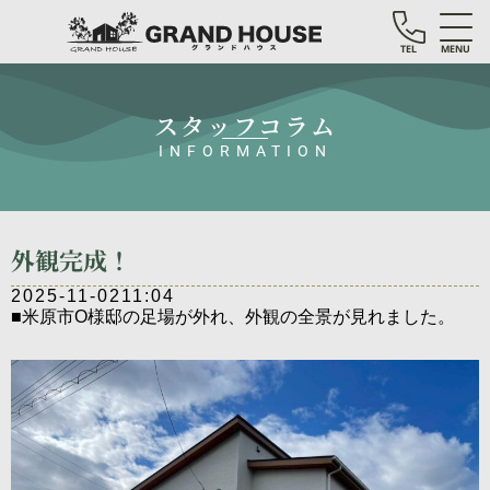
TEL
MENU
スタッフコラム
INFORMATION
外観完成！
2025-11-02
11:04
■米原市O様邸の足場が外れ、外観の全景が見れました。