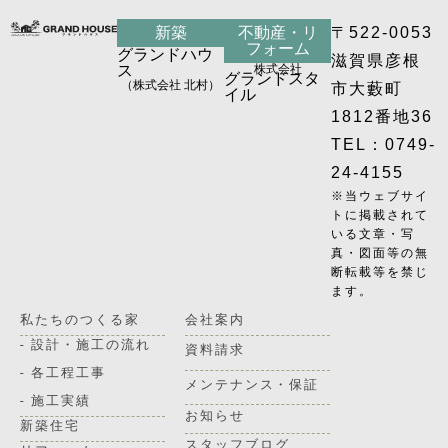
新築
不動産・リ
〒522-0053
フォーム
グランドハウ
滋賀県彦根
ス
株式会社
グランドスタ
（株式会社 北村）
市大藪町
イル
1812番地36
TEL：0749-
24-4155
※当ウェブサイ
トに掲載されて
いる文章・写
真・図面等の無
断転載等を禁じ
ます。
私たちのつくる家
会社案内
- 設計・施工の流れ
資料請求
- 各工程工事
メンテナンス・保証
- 施工実績
お知らせ
新築住宅
スタッフブログ