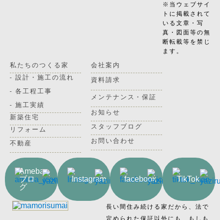
※当ウェブサイ
トに掲載されて
いる文章・写
真・図面等の無
断転載等を禁じ
ます。
私たちのつくる家
会社案内
- 設計・施工の流れ
資料請求
- 各工程工事
メンテナンス・保証
- 施工実績
お知らせ
新築住宅
スタッフブログ
リフォーム
お問い合わせ
不動産
Ameba
ブロ
Instagram
facebook
TikTok
グ
長い間住み続ける家だから、法で
定められた保証以外にも、もしも