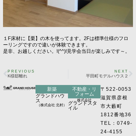
１F床材に【栗】の木を使ってます。2Fは標準仕様のフロ
ーリングですので違いが体験できます。
是非、お越しください。!(^^)!見学会当日が楽しみです～。
PREVIOUS
NEXT
K様邸離れ
平田町モデルハウス２
新築
不動産・リ
〒522-0053
フォーム
グランドハウ
滋賀県彦根
ス
株式会社
グランドスタ
（株式会社 北村）
市大藪町
イル
1812番地36
TEL：0749-
24-4155