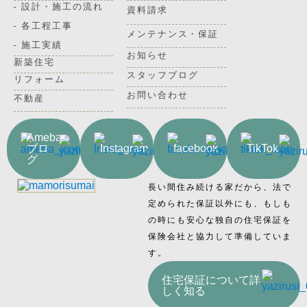
- 設計・施工の流れ
資料請求
- 各工程工事
メンテナンス・保証
- 施工実績
お知らせ
新築住宅
スタッフブログ
リフォーム
お問い合わせ
不動産
Ameba
ブロ
Instagram
facebook
TikTok
グ
長い間住み続ける家だから、法で
定められた保証以外にも、もしも
の時にも安心な独自の住宅保証を
保険会社と協力して準備していま
す。
住宅保証について詳
しく知る