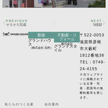
PREVIOUS
NEXT
そろそろ完成
S様邸
新築
不動産・リ
〒522-0053
フォーム
グランドハウ
滋賀県彦根
ス
株式会社
グランドスタ
（株式会社 北村）
市大藪町
イル
1812番地36
TEL：0749-
24-4155
※当ウェブサイ
トに掲載されて
いる文章・写
真・図面等の無
断転載等を禁じ
ます。
私たちのつくる家
会社案内