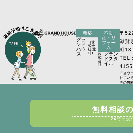
新築
不動
〒52
産・リ
グラ
滋賀
（株
フォー
ンド
式会
ム
ハウ
社 北
町18
村）
ス
グラン
株
式
TEL：
ドスタ
会
イル
社
4155
※当ウ
れてい
等の無
す。
無料相談
24時間受