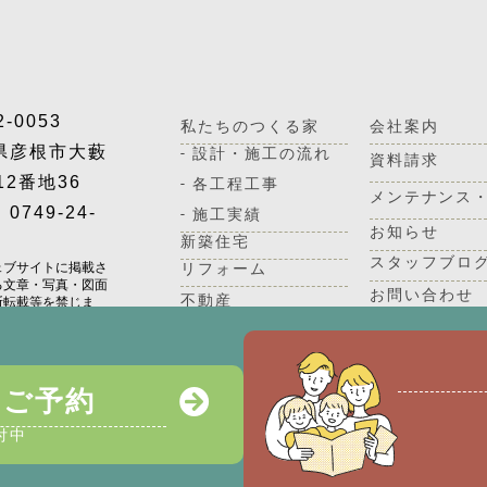
2-0053
私たちのつくる家
会社案内
県彦根市大藪
- 設計・施工の流れ
資料請求
12番地36
- 各工程工事
メンテナンス
0749-24-
- 施工実績
お知らせ
新築住宅
スタッフブロ
ェブサイトに掲載さ
リフォーム
る文章・写真・図面
お問い合わせ
不動産
断転載等を禁じま
長い間住み続ける家だから、法で定められた保証以外
住宅保証を保険会社と協力して準備しています。
のご予約
住宅保証について詳しく知る
付中