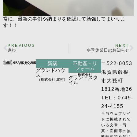
常に、最新の事例や納まりを確認して勉強してまいりま
す！！
PREVIOUS
NEXT
進捗
冬季休業日のお知らせ
新築
不動産・リ
〒522-0053
フォーム
グランドハウ
滋賀県彦根
ス
株式会社
グランドスタ
（株式会社 北村）
市大藪町
イル
1812番地36
TEL：0749-
24-4155
※当ウェブサイ
トに掲載されて
いる文章・写
真・図面等の無
断転載等を禁じ