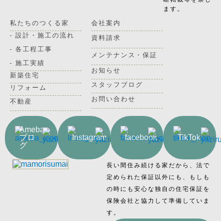
ます。
私たちのつくる家
会社案内
- 設計・施工の流れ
資料請求
- 各工程工事
メンテナンス・保証
- 施工実績
お知らせ
新築住宅
スタッフブログ
リフォーム
お問い合わせ
不動産
Ameba
ブロ
Instagram
facebook
TikTok
グ
長い間住み続ける家だから、法で
定められた保証以外にも、もしも
の時にも安心な独自の住宅保証を
保険会社と協力して準備していま
す。