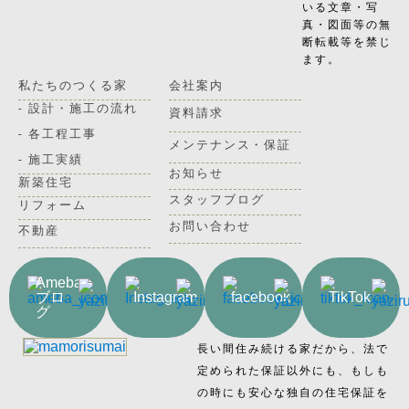
いる文章・写
真・図面等の無
断転載等を禁じ
ます。
私たちのつくる家
会社案内
- 設計・施工の流れ
資料請求
- 各工程工事
メンテナンス・保証
- 施工実績
お知らせ
新築住宅
スタッフブログ
リフォーム
お問い合わせ
不動産
Ameba
ブロ
Instagram
facebook
TikTok
グ
長い間住み続ける家だから、法で
定められた保証以外にも、もしも
の時にも安心な独自の住宅保証を