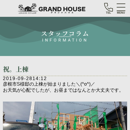
TEL
MENU
スタッフコラム
INFORMATION
祝。上棟
2019-09-28
14:12
彦根市S様邸の上棟が始まりました＼(^o^)／
お天気が心配でしたが、お昼まではなんとか大丈夫です。