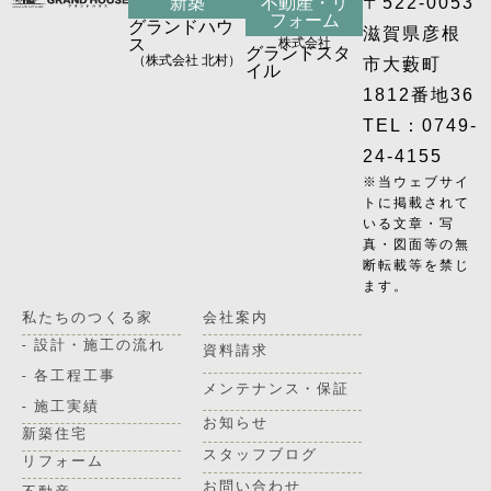
新築
不動産・リ
〒522-0053
フォーム
グランドハウ
滋賀県彦根
ス
株式会社
グランドスタ
（株式会社 北村）
市大藪町
イル
1812番地36
TEL：0749-
24-4155
※当ウェブサイ
トに掲載されて
いる文章・写
真・図面等の無
断転載等を禁じ
ます。
私たちのつくる家
会社案内
- 設計・施工の流れ
資料請求
- 各工程工事
メンテナンス・保証
- 施工実績
お知らせ
新築住宅
スタッフブログ
リフォーム
お問い合わせ