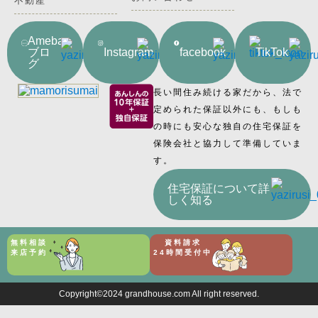
不動産
Ameba
ブロ
Instagram
facebook
TikTok
グ
長い間住み続ける家だから、法で
定められた保証以外にも、もしも
の時にも安心な独自の住宅保証を
保険会社と協力して準備していま
す。
住宅保証について詳
しく知る
無料相談
資料請求
来店予約
24時間受付中
Copyright©2024 grandhouse.com All right reserved.