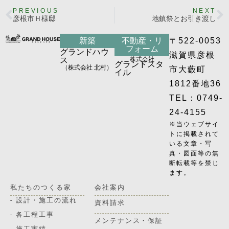
PREVIOUS
NEXT
彦根市Ｈ様邸
地鎮祭とお引き渡し
新築
不動産・リ
〒522-0053
フォーム
グランドハウ
滋賀県彦根
ス
株式会社
グランドスタ
（株式会社 北村）
市大藪町
イル
1812番地36
TEL：0749-
24-4155
※当ウェブサイ
トに掲載されて
いる文章・写
真・図面等の無
断転載等を禁じ
ます。
私たちのつくる家
会社案内
- 設計・施工の流れ
資料請求
- 各工程工事
メンテナンス・保証
- 施工実績