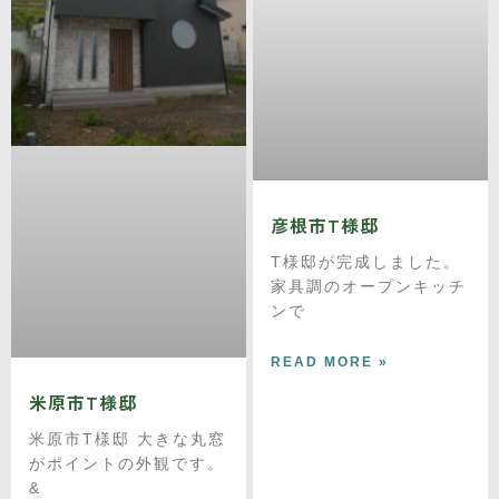
彦根市T様邸
T様邸が完成しました。
家具調のオープンキッチ
ンで
READ MORE »
米原市T様邸
米原市T様邸 大きな丸窓
がポイントの外観です。
&