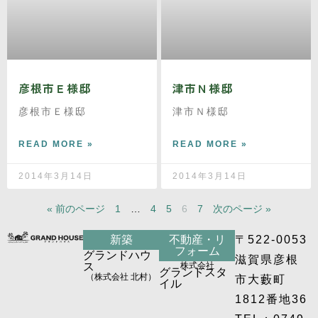
彦根市Ｅ様邸
津市Ｎ様邸
彦根市Ｅ様邸
津市Ｎ様邸
READ MORE »
READ MORE »
2014年3月14日
2014年3月14日
« 前のページ
1
…
4
5
6
7
次のページ »
新築
不動産・リ
〒522-0053
フォーム
グランドハウ
滋賀県彦根
ス
株式会社
グランドスタ
（株式会社 北村）
市大藪町
イル
1812番地36