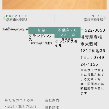
PREVIOUS
NEXT
彦根市K様邸3
彦根市S様邸
新築
不動産・リ
〒522-0053
フォーム
グランドハウ
滋賀県彦根
ス
株式会社
グランドスタ
（株式会社 北村）
市大藪町
イル
1812番地36
TEL：0749-
24-4155
※当ウェブサイ
トに掲載されて
いる文章・写
真・図面等の無
断転載等を禁じ
ます。
私たちのつくる家
会社案内
- 設計・施工の流れ
資料請求