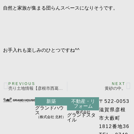
自然と家族が集まる団らんスペースになりそうです。
お手入れも楽しみのひとつですね^^
PREVIOUS
NEXT
売り土地情報【彦根市西葛籠町】（※終了しました）
黄砂の中。
新築
不動産・リ
〒522-0053
フォーム
グランドハウ
滋賀県彦根
ス
株式会社
グランドスタ
（株式会社 北村）
市大藪町
イル
1812番地36