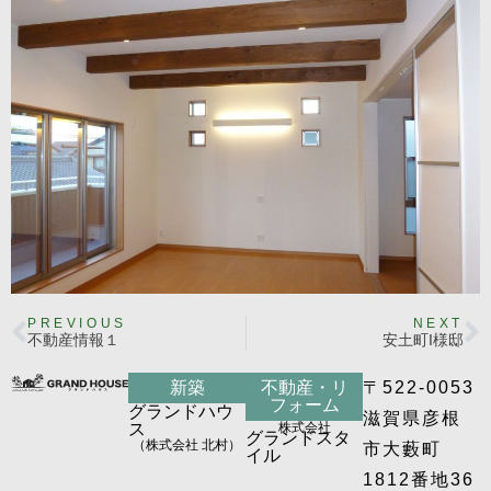
PREVIOUS
NEXT
不動産情報１
安土町I様邸
新築
不動産・リ
〒522-0053
フォーム
グランドハウ
滋賀県彦根
ス
株式会社
グランドスタ
（株式会社 北村）
市大藪町
イル
1812番地36