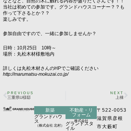
などなど、自然の木に触れる内容が盛りだくさんです！！
当社は初めての参加です。グランドハウスコーナー？？も
作って下さるとか？？
楽しみです。
参加自由ですので、一緒に参加しませんか？
日時：10月25日 10時～
場所：丸松木材様敷地内
詳しくは丸松木材さんのHPでご確認ください
http://marumatsu-mokuzai.co.jp/
PREVIOUS
NEXT
三重県U様邸
上棟
新築
不動産・リ
〒522-0053
フォーム
グランドハウ
滋賀県彦根
ス
株式会社
グランドスタ
（株式会社 北村）
市大藪町
イル