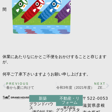
間
休業にあたりなにかとご不便をおかけすることと存じます
が、
何卒ご了承下さいますようお願い申し上げます。
PREVIOUS
NEXT
春から夏に向けて
令和3年度（2021年度） ZEH実績報告+2025年度目標
新築
不動産・リ
〒522-0053
フォーム
グランドハウ
滋賀県彦根
ス
株式会社
グランドスタ
（株式会社 北村）