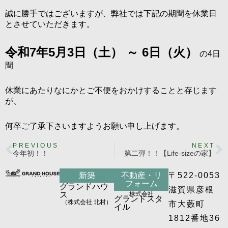
誠に勝手ではございますが、弊社では下記の期間を休業日
とさせていただきます。
令和7年5月3日（土） ～ 6
日（火）
の4日
間
休業にあたりなにかとご不便をおかけすることと存じます
が、
何卒ご了承下さいますようお願い申し上げます。
PREVIOUS
NEXT
今年初！！
第二弾！！【Life-sizeの家】
新築
不動産・リ
〒522-0053
フォーム
グランドハウ
滋賀県彦根
ス
株式会社
グランドスタ
（株式会社 北村）
市大藪町
イル
1812番地36